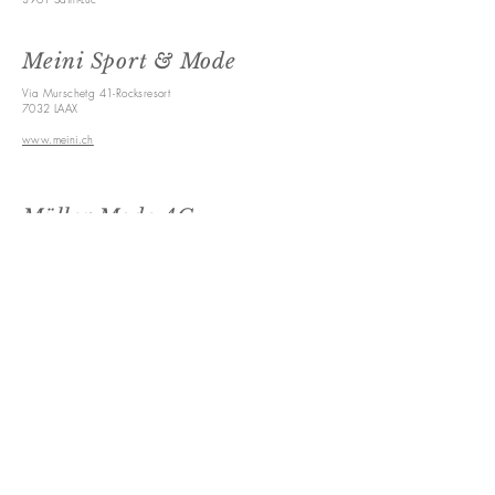
Meini Sport & Mode
Via Murschetg 41-Rocksresort
7032 LAAX
www.meini.ch
Müller Mode AG
Hauptstrasse 29
8716 Schmerikon
www.muellermode.ch
Bayard Zermatt
Bahnhofplatz 2
3920 Zermatt
www.bayardsport.ch
ÖSTERREICH
Sporthaus Jennewein