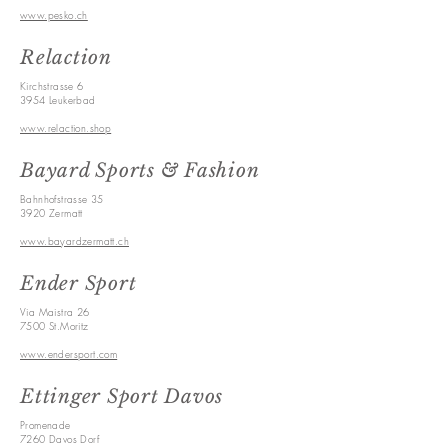
www.pesko.ch
Relaction
Kirchstrasse 6
3954 Leukerbad
www.relaction.shop
Bayard Sports & Fashion
Bahnhofstrasse 35
3920 Zermatt
www.bayardzermatt.ch
Ender Sport
Via
Maistra 26
7500 St.Moritz
www.endersport.com
Ettinger Sport Davos
Promenade
7260 Davos Dorf