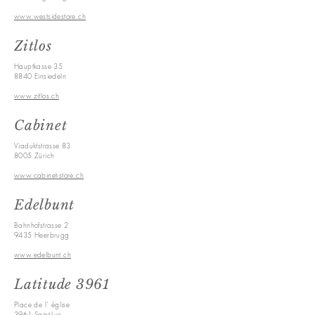
www.westsidestore.ch
Zitlos
Hauptkasse
35
8840 Einsiedeln
www.zitlos.ch
Cabinet
Viaduktstrasse 83
8005 Zürich
www.cabinet-store.ch
Edelbunt
Bahnhofstrasse 2
9435 Heerbrugg
www.edelbunt.ch
Latitude 3961
Place de l` église
3961 Saint-Luc