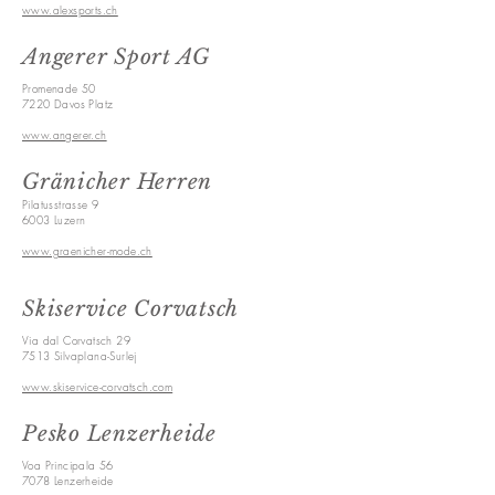
www.alexsports.ch
Angerer Sport AG
Promenade 50
7220 Davos Platz
www.angerer.ch
Gränicher Herren
Pilatusstrasse 9
6003 Luzern
www.graenicher-mode.ch
Skiservice Corvatsch
Via dal Corvatsch 29
7513 Silvaplana-Surlej
www.skiservice-corvatsch.com
Pesko Lenzerheide
Voa Principala 56
7078 Lenzerheide