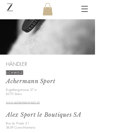
HÄNDLER
SCHWEIZ
Achermann Sport
Engelbergstrasse 37 a
6370 Stans
www.achermannsport.ch
Alex Sport le Boutiques SA
Rue du Prado 31
3639 Crans-Montana