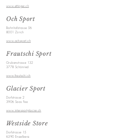
www.ettinger.ch
Och Sport
Bahnhofstrasse 56
8001 Zürich
www.ochsport.ch
Frautschi Sport
Grubenstrasse 132
3778 Schönried
www.frautschi.ch
Glacier
Sport
Dorfstrasse 2
3906 Saas Fee
www.intersportglacier.ch
Westside Store
Dorfstrasse 15
6390 Engelberg